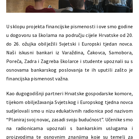
U sklopu projekta financijske pismenosti i ove smo godine
u dogovoru sa školama na području cijele Hrvatske od 20.
do 26. ožujka obilježili Svjetski i Europski tjedan novca.
Naši iskusni bankari iz Varaždina, Čakovca, Samobora,
Poreča, Zadra i Zagreba školarce i studente upoznali su s
osnovama bankarskog poslovanja te ih uputili zašto je
financijska pismenost važna.
Kao dugogodišnji partneri Hrvatske gospodarske komore,
tijekom obilježavanja Svjetskog i Europskog tjedna novca
sudjelovali smo u nizu edukativnih radionica pod nazivom
“Planiraj svoj novac, zasadi svoju budućnost”. Učenike smo
na radionicama upoznali s bankarskim uslugama i
proizvodima te osnovnim znanjima koje su temelj za