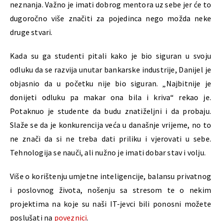
neznanja. Važno je imati dobrog mentora uz sebe jer će to
dugoročno više značiti za pojedinca nego možda neke
druge stvari.
Kada su ga studenti pitali kako je bio siguran u svoju
odluku da se razvija unutar bankarske industrije, Danijel je
objasnio da u početku nije bio siguran. „Najbitnije je
donijeti odluku pa makar ona bila i kriva“ rekao je.
Potaknuo je studente da budu znatiželjni i da probaju.
Slaže se da je konkurencija veća u današnje vrijeme, no to
ne znači da si ne treba dati priliku i vjerovati u sebe.
Tehnologija se nauči, ali nužno je imati dobar stav i volju.
Više o korištenju umjetne inteligencije, balansu privatnog
i poslovnog života, nošenju sa stresom te o nekim
projektima na koje su naši IT-jevci bili ponosni možete
poslušati na
poveznici
.