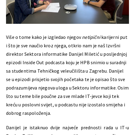
Više o tome kako je izgledao njegov
netipični
karijerni put
i što je sve naučio kroz njega, otkrio nam je naš Izvršni
direktor Sektora informatike Danijel Miletić u posljednjoj
epizodi Inside Out podcasta koju je HPB snimio u suradnji
sa studentima Tehničkog veleučilišta u Zagrebu. Danijel
se u epizodi prisjetio svojih početaka te je opisao što sve
podrazumijeva njegova uloga u Sektoru informatike. Osim
što su teme bile poučne za sve mlade IT-jevce koji tek
kreću u poslovni svijet, u podcastu nije izostalo smijeha i
dobrog raspoloženja.
Danijel je istaknuo dvije najveće prednosti rada u IT-u