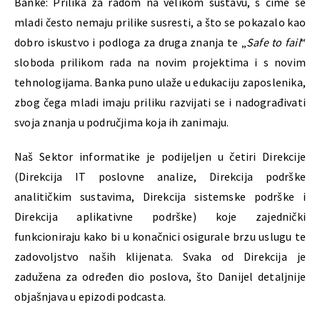
Banke: Prilika za radom na velikom sustavu, s čime se
mladi često nemaju prilike susresti, a što se pokazalo kao
dobro iskustvo i podloga za druga znanja te „
Safe to fail
“
sloboda prilikom rada na novim projektima i s novim
tehnologijama. Banka puno ulaže u edukaciju zaposlenika,
zbog čega mladi imaju priliku razvijati se i nadograđivati
svoja znanja u područjima koja ih zanimaju.
Naš Sektor informatike je podijeljen u četiri Direkcije
(Direkcija IT poslovne analize, Direkcija podrške
analitičkim sustavima, Direkcija sistemske podrške i
Direkcija aplikativne podrške) koje zajednički
funkcioniraju kako bi u konačnici osigurale brzu uslugu te
zadovoljstvo naših klijenata. Svaka od Direkcija je
zadužena za određen dio poslova, što Danijel detaljnije
objašnjava u epizodi podcasta.