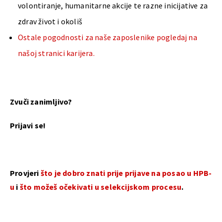
volontiranje, humanitarne akcije te razne inicijative za
zdrav život i okoliš
Ostale pogodnosti za naše zaposlenike pogledaj na
našoj stranici karijera.
Zvuči zanimljivo?
Prijavi se!
Provjeri
što je dobro znati prije prijave na posao u HPB-
u
i
što možeš očekivati u selekcijskom procesu
.