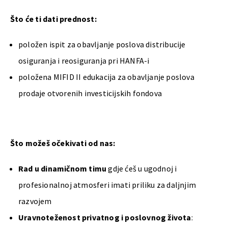
Što će ti dati prednost:
položen ispit za obavljanje poslova distribucije
osiguranja i reosiguranja pri HANFA-i
položena MIFID II edukacija za obavljanje poslova
prodaje otvorenih investicijskih fondova
Što možeš očekivati od nas:
Rad u dinamičnom timu
gdje ćeš u ugodnoj i
profesionalnoj atmosferi imati priliku za daljnjim
razvojem
Uravnoteženost privatnog i poslovnog života
: